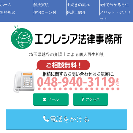
ホーム
解決実績
手続きの流れ
5分で分かる再生
無料相談
住宅ローン付
弁護士紹介
メリット・デメリ
ット
埼玉県越谷の弁護士による
個人再生
相談
メール
アクセス
電話をかける