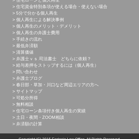
住宅資金特別条項が使える場合・使えない場合
5分で分かる個人再生
個人再生による解決事例
個人再生のメリット・デメリット
個人再生の弁護士費用
手続きの流れ
最低弁済額
清算価値
弁護士ｖｓ.司法書士 どちらに依頼？
給与差押をストップするには（個人再生）
問い合わせ
弁護士ブログ
春日部・草加・川口など周辺エリアの方へ
サイトマップ
可処分所得
無料相談
住宅ローン条項付き個人再生の実績
土日・夜間・ZOOM相談
弁済額の計算