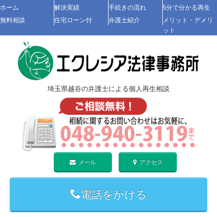
ホーム
解決実績
手続きの流れ
5分で分かる再生
無料相談
住宅ローン付
弁護士紹介
メリット・デメリ
ット
埼玉県越谷の弁護士による
個人再生
相談
メール
アクセス
電話をかける