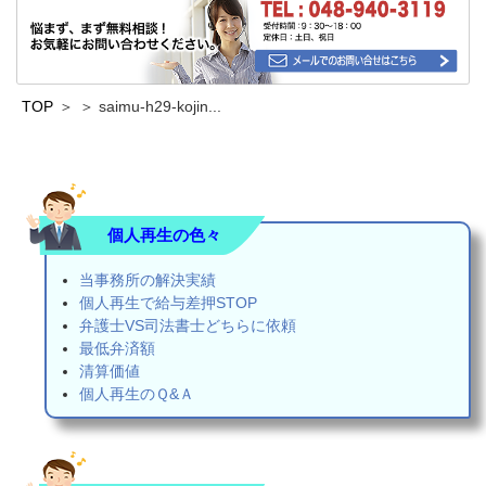
TOP
saimu-h29-kojin...
個人再生の色々
当事務所の解決実績
個人再生で給与差押STOP
弁護士VS司法書士どちらに依頼
最低弁済額
清算価値
個人再生のＱ&Ａ