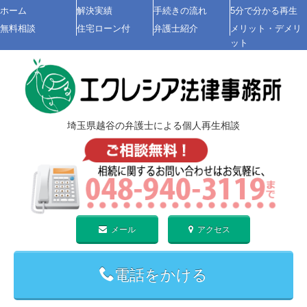
ホーム
解決実績
手続きの流れ
5分で分かる再生
無料相談
住宅ローン付
弁護士紹介
メリット・デメリ
ット
埼玉県越谷の弁護士による
個人再生
相談
メール
アクセス
電話をかける