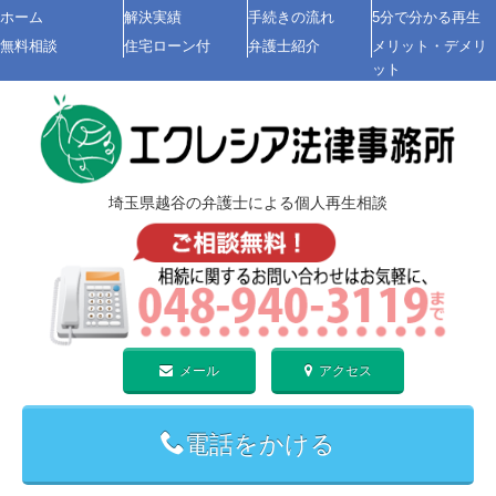
ホーム
解決実績
手続きの流れ
5分で分かる再生
無料相談
住宅ローン付
弁護士紹介
メリット・デメリ
ット
埼玉県越谷の弁護士による
個人再生
相談
メール
アクセス
電話をかける